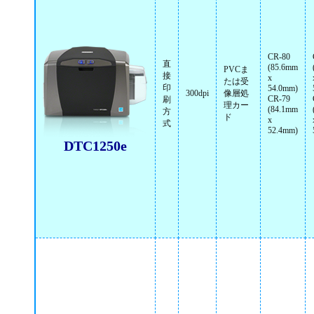
CR-80
直
(85.6mm
PVCま
接
x
たは受
印
54.0mm)
300dpi
像層処
CR-79
刷
理カー
(84.1mm
方
ド
x
式
52.4mm)
DTC1250e