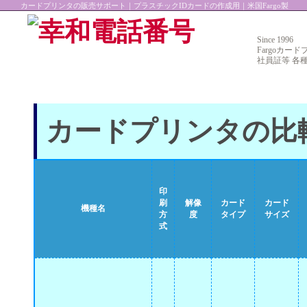
カードプリンタの販売サポート｜プラスチックIDカードの作成用｜米国Fargo製
Since 1996
Fargoカー
社員証等 各
カードプリンタの比較 | F
印
刷
解像
カード
カード
機種名
方
度
タイプ
サイズ
式