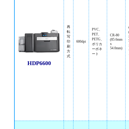
再
PVC、
転
PET、
CR-80
写
PETG、
(85.6mm
印
600dpi
x
ポリカ
刷
54.0mm)
ーボネ
方
ート
式
HDP6600