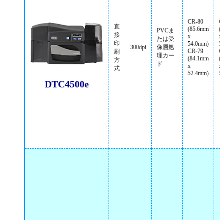
CR-80
直
(85.6mm
PVCま
接
x
たは受
印
54.0mm)
300dpi
像層処
CR-79
刷
理カー
(84.1mm
方
ド
x
式
52.4mm)
DTC4500e