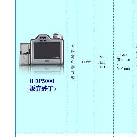
再
転
CR-80
写
PVC、
(85.6mm
印
300dpi
PET、
x
刷
PETG
54.0mm)
方
式
HDP5000
(販売終了)