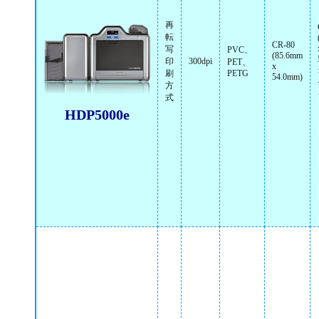
再
転
CR-80
写
PVC、
(85.6mm
印
300dpi
PET、
x
刷
PETG
54.0mm)
方
式
HDP5000e