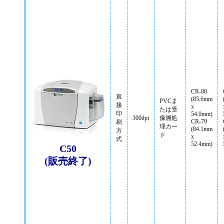
CR-80
直
(85.6mm
PVCま
接
x
たは受
印
54.0mm)
300dpi
像層処
CR-79
刷
理カー
(84.1mm
方
ド
x
式
52.4mm)
C50
(販売終了)